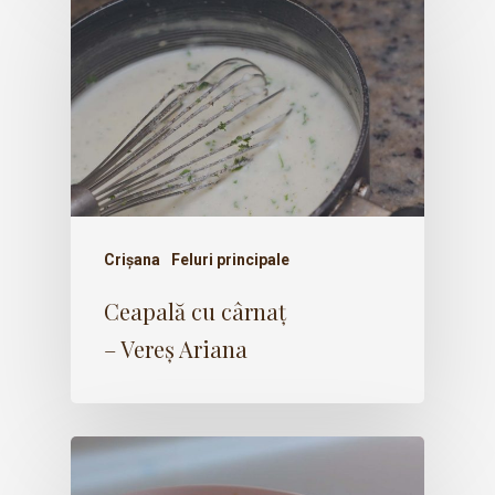
Crișana
Feluri principale
Ceapală cu cârnaț
– Vereș Ariana