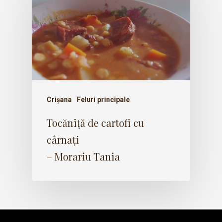
Crișana
Feluri principale
Tocăniță de cartofi cu
cârnați
– Morariu Tania