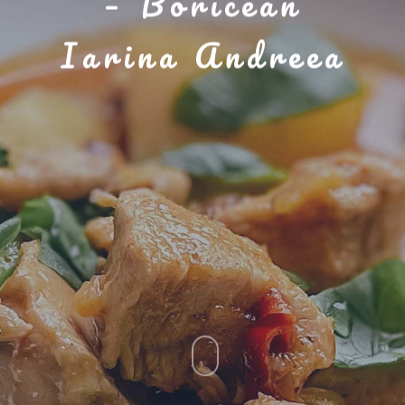
– Boricean
Iarina Andreea