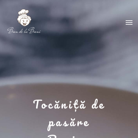
Tocăniță de
pasăre