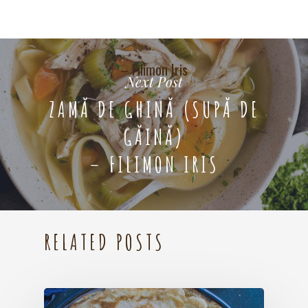
– Filimon Iris
Next Post
ZAMĂ DE GHINĂ (SUPĂ DE
GĂINĂ)
– FILIMON IRIS
RELATED POSTS