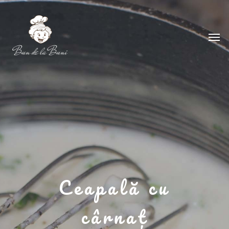
Ceapală cu
cârnaț