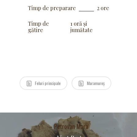
Timp de preparare
2 ore
Timp de
1 oră și
gătire
jumătate
Feluri principale
Maramureș
– Petrovan Mara