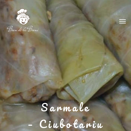
Sarmale
– Ciubotariu