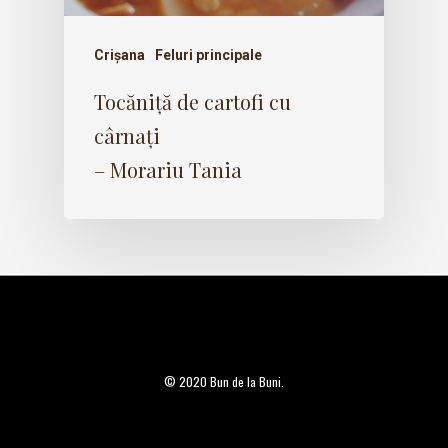
Crișana
Feluri principale
Tocăniță de cartofi cu
cârnați
– Morariu Tania
© 2020 Bun de la Buni.