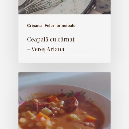
Crișana
Feluri principale
Ceapală cu cârnaț
– Vereș Ariana