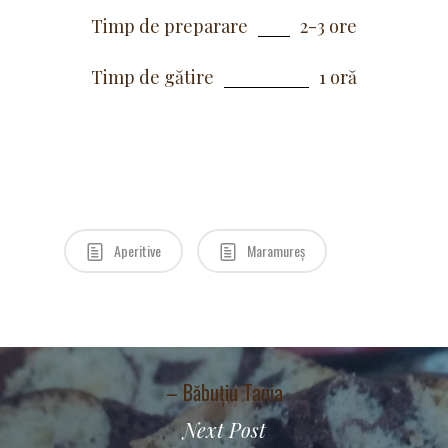
Timp de preparare
2-3 ore
Timp de gătire
1 oră
Aperitive
Maramureș
– Băbuțiu Tania
Next Post