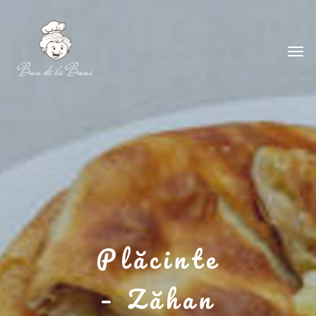
Plăcinte
– Zăhan